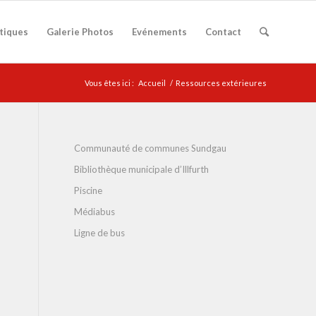
atiques
Galerie Photos
Evénements
Contact
Vous êtes ici :
Accueil
/
Ressources extérieures
Communauté de communes Sundgau
Bibliothèque municipale d’Illfurth
Piscine
Médiabus
Ligne de bus