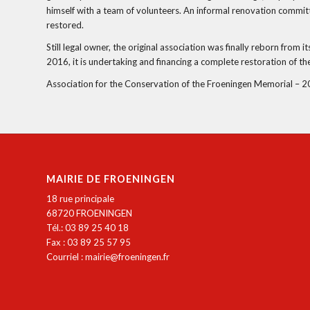
himself with a team of volunteers. An informal renovation comm
restored.
Still legal owner, the original association was finally reborn from
2016, it is undertaking and financing a complete restoration of th
Association for the Conservation of the Froeningen Memorial – 
MAIRIE DE FROENINGEN
18 rue principale
68720 FROENINGEN
Tél.: 03 89 25 40 18
Fax : 03 89 25 57 95
Courriel :
mairie@froeningen.fr