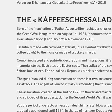
Verein zur Erhaltung der Gedenkstätte Froeningen e.V – 2018
THE « KÀFFEESCHESSALA
Born of the imagination of Father Auguste Ebenrecht, parish prie
the Great War. Inaugurated on August 14, 1921, it honours the mem
evacuation period (February 1916-November 1918).
Essentially made with recycled materials, it is a symbol of rebir
coffee bowls) to the mosaics made of crockery shards.
Combining sacred and patriotic decorations and inscriptions, it is
memorial stelae, illustrates the Easter cycle. The replica of the c
Sainte Joan of Arc. The so-called « Republic » block is dedicated 
The guns installed during construction on these last two structu
air attacks. The angels of Jericho initially surmounting the four 
The association, created at the end of 1923 to flower and mainta
and stripped of its property, during the Second World War, it was re
But the period of de facto annexation dealt him a fatal blow and 
gradually abandoned until 1984. In charge of heritage, Deputy A