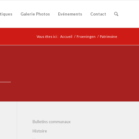
atiques
Galerie Photos
Evénements
Contact
Vous êtes ici :
Accueil
/
Froeningen
/
Patrimoine
Bulletins communaux
Histoire