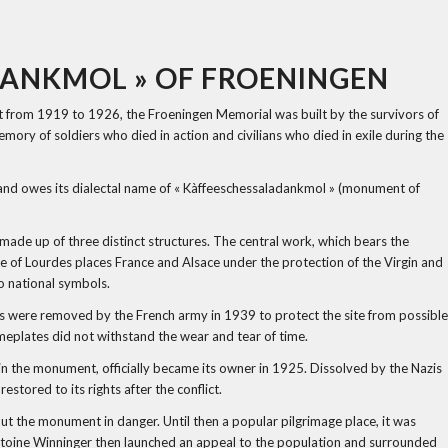
DANKMOL » OF FROENINGEN
st from 1919 to 1926, the Froeningen Memorial was built by the survivors of
ory of soldiers who died in action and civilians who died in exile during the
th and owes its dialectal name of « Kàffeeschessaladankmol » (monument of
 made up of three distinct structures. The central work, which bears the
ave of Lourdes places France and Alsace under the protection of the Virgin and
to national symbols.
res were removed by the French army in 1939 to protect the site from possible
nameplates did not withstand the wear and tear of time.
in the monument, officially became its owner in 1925. Dissolved by the Nazis
stored to its rights after the conflict.
put the monument in danger. Until then a popular pilgrimage place, it was
ntoine Winninger then launched an appeal to the population and surrounded