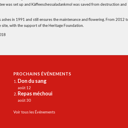
ittee was set up and Kàffeeschessaladankmol was saved from destruction and
 its ashes in 1991 and still ensures the maintenance and flowering. From 2012 t
e site, with the support of the Heritage Foundation.
2018
PROCHAINS ÉVÉNEMENTS
Don du sang
août 12
Repas méchoui
août 30
Voir tous les Événements