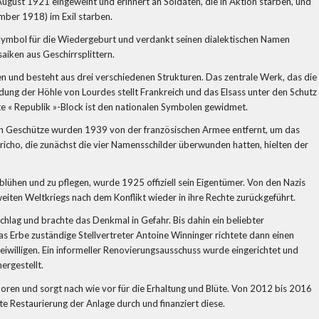
ugust 1921 eingeweiht und erinnert an Soldaten, die in Aktion starben, und
mber 1918) im Exil starben.
in Symbol für die Wiedergeburt und verdankt seinen dialektischen Namen
iken aus Geschirrsplittern.
ten und besteht aus drei verschiedenen Strukturen. Das zentrale Werk, das die
dung der Höhle von Lourdes stellt Frankreich und das Elsass unter den Schutz
e « Republik »-Block ist den nationalen Symbolen gewidmet.
ten Geschütze wurden 1939 von der französischen Armee entfernt, um das
richo, die zunächst die vier Namensschilder überwunden hatten, hielten der
ühen und zu pflegen, wurde 1925 offiziell sein Eigentümer. Von den Nazis
iten Weltkriegs nach dem Konflikt wieder in ihre Rechte zurückgeführt.
chlag und brachte das Denkmal in Gefahr. Bis dahin ein beliebter
das Erbe zuständige Stellvertreter Antoine Winninger richtete dann einen
iwilligen. Ein informeller Renovierungsausschuss wurde eingerichtet und
rgestellt.
ren und sorgt nach wie vor für die Erhaltung und Blüte. Von 2012 bis 2016
e Restaurierung der Anlage durch und finanziert diese.