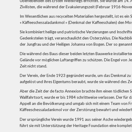
Überlebenden des Ersten Weltkriegs errichtet. Sie wurde am 14. A
Zivilisten, die während der Evakuierungszeit (Februar 1916-Nove
Im Wesentlichen aus recycelten Materialien hergestellt, ist es e
« Kàffeeschessaladankmol » (Denkmal der Kaffeeschalen) den Mosa
Sie kombiniert heilige und patriotische Verzierungen und Inschrif
Gedenkstelen trägt, veranschaulicht den Osterzyklus. Die Nachbil
der Jungfrau und der Heiligen Johanna von Bogen. Der so genannt
Die während des Baus dieser beiden letzten Bauwerke installier
Gelände vor möglichen Luftangriffen zu schützen. Die Engel von Je
Zeit nicht stand.
Der Verein, der Ende 1923 gegründet wurde, um das Denkmal zu bl
aufgelöst und ihres Eigentums beraubt, wurde sie während des Zwe
Aber die Zeit der de facto Annexion brachte ihm einen tödlichen S
Wallfahrtsort, wurde er bis 1984 schrittweise verlassen. Der für 
Appell an die Bevölkerung und umgab sich mit einem Team von Fre
Kàffeeschessaladankmol vor der Zerstörung bewahrt und wiederhe
Der ursprüngliche Verein wurde 1991 aus seiner Asche wiedergebo
führt sie mit Unterstützung der Heritage Foundation eine komplett