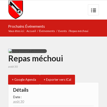
Prochains Événements
Vous êtes ici :
Accueil
/
Événements
/
Events
/
Repas méchoui
Repas méchoui
août 30
+ Google Agenda
+ Exporter vers iCal
Détails
Date :
août 30