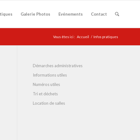
atiques
Galerie Photos
Evénements
Contact
Vous êtes ici :
Accueil
/
Infos pratiques
Démarches administratives
Informations utiles
Numéros utiles
Tri et déchets
Location de salles