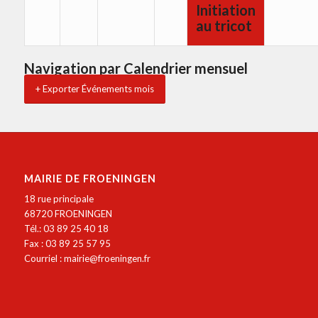
Initiation
au tricot
Navigation par Calendrier mensuel
+ Exporter Événements mois
MAIRIE DE FROENINGEN
18 rue principale
68720 FROENINGEN
Tél.: 03 89 25 40 18
Fax : 03 89 25 57 95
Courriel :
mairie@froeningen.fr