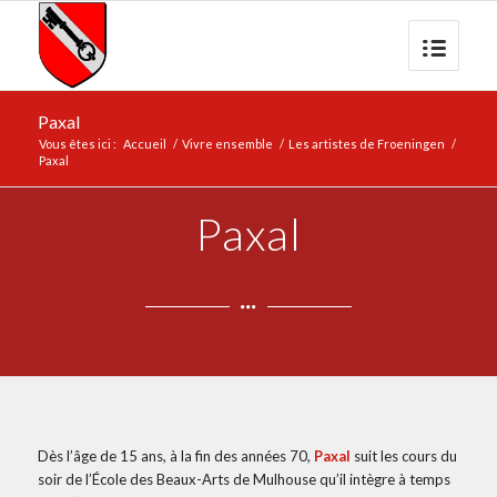
Paxal
Vous êtes ici :
Accueil
/
Vivre ensemble
/
Les artistes de Froeningen
/
Paxal
Paxal
Dès l’âge de 15 ans, à la fin des années 70,
Paxal
suit les cours du
soir de l’École des Beaux-Arts de Mulhouse qu’il intègre à temps