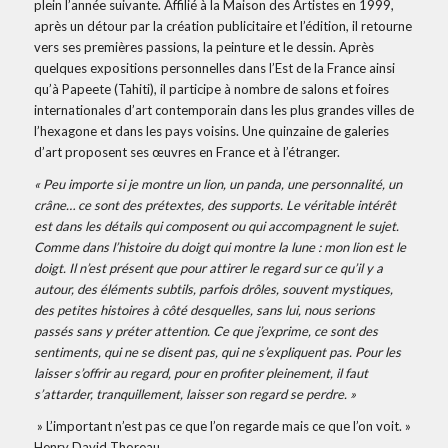
plein l’année suivante. Affilié à la Maison des Artistes en 1999,
après un détour par la création publicitaire et l’édition, il retourne
vers ses premières passions, la peinture et le dessin. Après
quelques expositions personnelles dans l’Est de la France ainsi
qu’à Papeete (Tahiti), il participe à nombre de salons et foires
internationales d’art contemporain dans les plus grandes villes de
l’hexagone et dans les pays voisins. Une quinzaine de galeries
d’art proposent ses œuvres en France et à l’étranger.
« Peu importe si je montre un lion, un panda, une personnalité, un
crâne… ce sont des prétextes, des supports. Le véritable intérêt
est dans les détails qui composent ou qui accompagnent le sujet.
Comme dans l’histoire du doigt qui montre la lune : mon lion est le
doigt. Il n’est présent que pour attirer le regard sur ce qu’il y a
autour, des éléments subtils, parfois drôles, souvent mystiques,
des petites histoires à côté desquelles, sans lui, nous serions
passés sans y préter attention. Ce que j’exprime, ce sont des
sentiments, qui ne se disent pas, qui ne s’expliquent pas. Pour les
laisser s’offrir au regard, pour en profiter pleinement, il faut
s’attarder, tranquillement, laisser son regard se perdre. »
» L’important n’est pas ce que l’on regarde mais ce que l’on voit. »
Henry David Thoreau