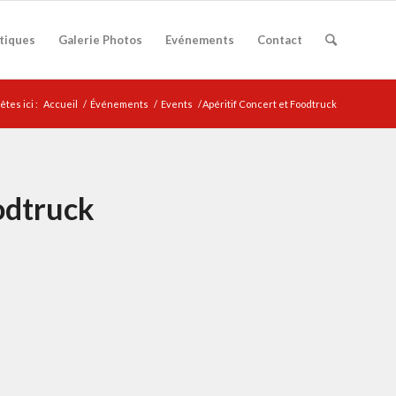
atiques
Galerie Photos
Evénements
Contact
êtes ici :
Accueil
/
Événements
/
Events
/
Apéritif Concert et Foodtruck
odtruck