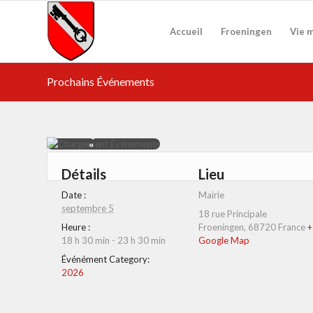
Accueil
Froeningen
Vie 
Prochains Événements
Détails
Lieu
Date :
Mairie
septembre 5
18 rue Principale
Heure :
Froeningen
,
68720
France
+
18 h 30 min - 23 h 30 min
Google Map
Événément Category:
2026