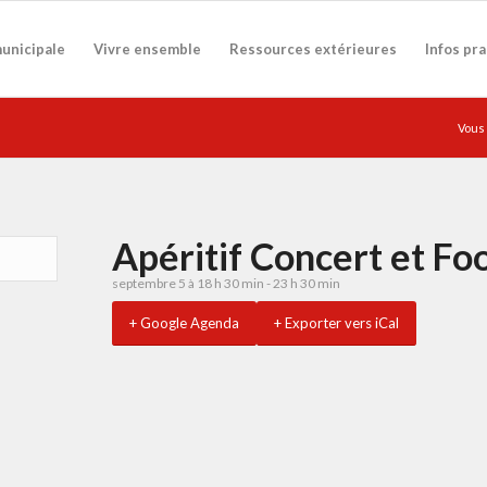
municipale
Vivre ensemble
Ressources extérieures
Infos pr
Vous 
Apéritif Concert et Fo
septembre 5 à 18 h 30 min
-
23 h 30 min
+ Google Agenda
+ Exporter vers iCal