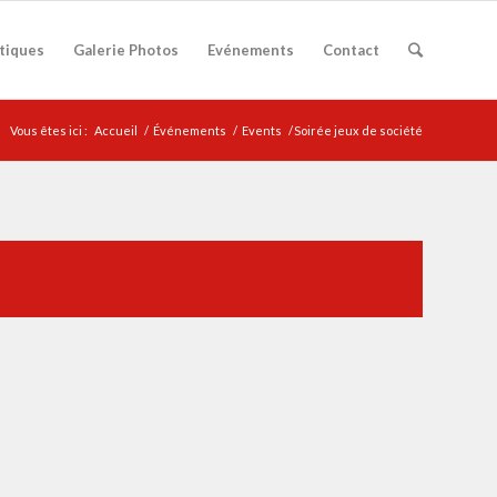
atiques
Galerie Photos
Evénements
Contact
Vous êtes ici :
Accueil
/
Événements
/
Events
/
Soirée jeux de société