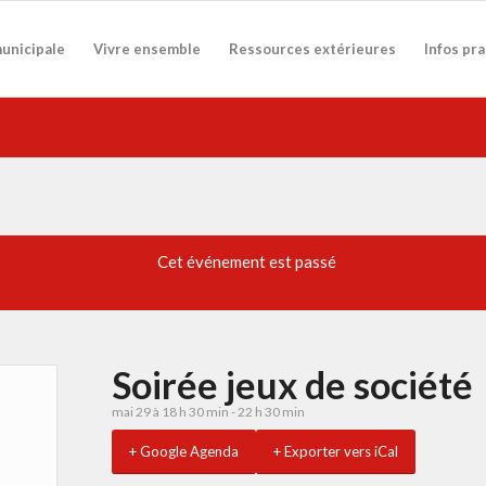
municipale
Vivre ensemble
Ressources extérieures
Infos pr
Cet événement est passé
Soirée jeux de société
mai 29 à 18 h 30 min
-
22 h 30 min
+ Google Agenda
+ Exporter vers iCal