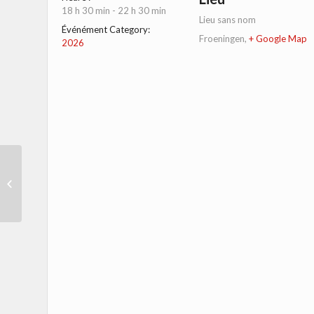
18 h 30 min - 22 h 30 min
Lieu sans nom
Événément Category:
Froeningen
,
+ Google Map
2026
Journée citoyenne