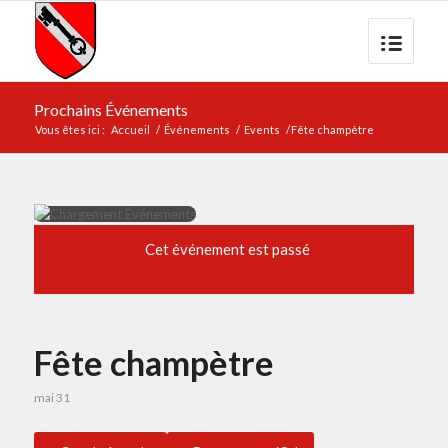
Prochains Événements
Vous êtes ici :
Accueil
/
Événements
/
Events
/
Fête champètre
Cet événement est passé
Fête champètre
mai 31