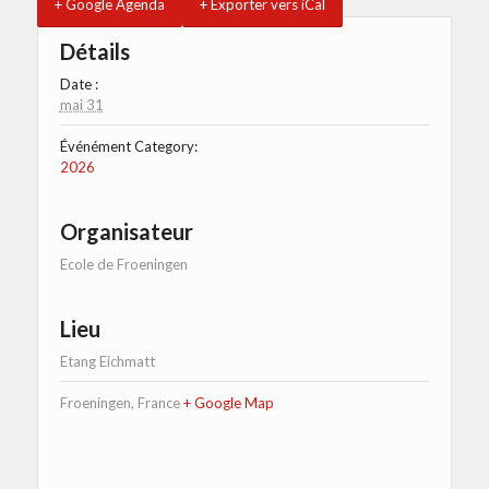
+ Google Agenda
+ Exporter vers iCal
Détails
Date :
mai 31
Événément Category:
2026
Organisateur
Ecole de Froeningen
Lieu
Etang Eichmatt
Froeningen
,
France
+ Google Map