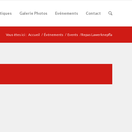
atiques
Galerie Photos
Evénements
Contact
Vous êtes ici :
Accueil
/
Événements
/
Events
/
Repas Lawerknepfla