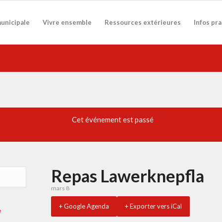
municipale
Vivre ensemble
Ressources extérieures
Infos pr
Cet événement est passé
Repas Lawerknepfla
mars 8
+ Google Agenda
+ Exporter vers iCal
e