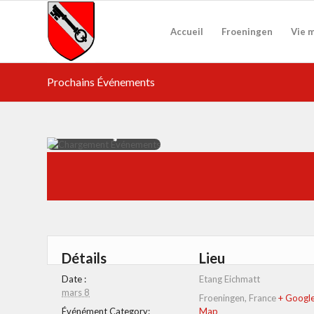
Accueil
Froeningen
Vie 
Prochains Événements
Détails
Lieu
Date :
Etang Eichmatt
mars 8
Froeningen
,
France
+ Googl
Événément Category:
Map