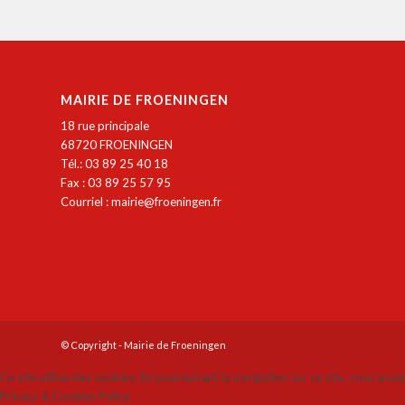
MAIRIE DE FROENINGEN
18 rue principale
68720 FROENINGEN
Tél.: 03 89 25 40 18
Fax : 03 89 25 57 95
Courriel :
mairie@froeningen.fr
© Copyright - Mairie de Froeningen
Ce site utilise des cookies. En poursuivant la navigation sur ce site, vous acce
Privacy & Cookies Policy