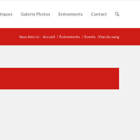
atiques
Galerie Photos
Evénements
Contact
Vous êtes ici :
Accueil
/
Événements
/
Events
/
Don du sang