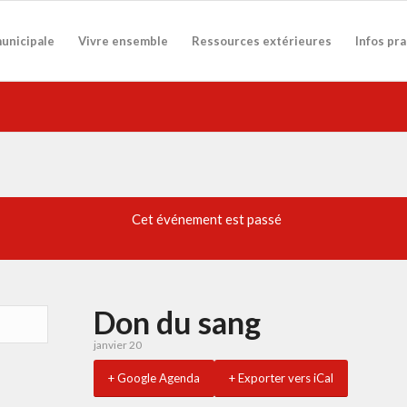
municipale
Vivre ensemble
Ressources extérieures
Infos pr
Cet événement est passé
Don du sang
janvier 20
+ Google Agenda
+ Exporter vers iCal