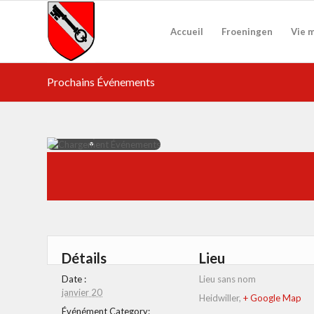
Accueil
Froeningen
Vie 
Prochains Événements
Détails
Lieu
Date :
Lieu sans nom
janvier 20
Heidwiller
,
+ Google Map
Événément Category: