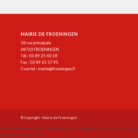
MAIRIE DE FROENINGEN
18 rue principale
68720 FROENINGEN
Tél.: 03 89 25 40 18
Fax : 03 89 25 57 95
Courriel :
mairie@froeningen.fr
© Copyright - Mairie de Froeningen
Ce site utilise des cookies. En poursuivant la navigation sur ce site, vous acce
Privacy & Cookies Policy