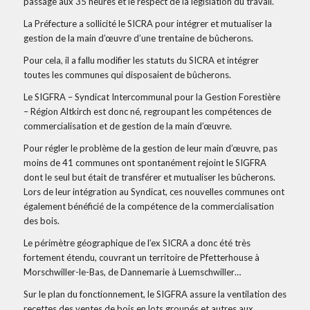
passage aux 35 heures et le respect de la législation du travail.
La Préfecture a sollicité le SICRA pour intégrer et mutualiser la
gestion de la main d’œuvre d’une trentaine de bûcherons.
Pour cela, il a fallu modifier les statuts du SICRA et intégrer
toutes les communes qui disposaient de bûcherons.
Le SIGFRA – Syndicat Intercommunal pour la Gestion Forestière
– Région Altkirch est donc né, regroupant les compétences de
commercialisation et de gestion de la main d’œuvre.
Pour régler le problème de la gestion de leur main d’œuvre, pas
moins de 41 communes ont spontanément rejoint le SIGFRA
dont le seul but était de transférer et mutualiser les bûcherons.
Lors de leur intégration au Syndicat, ces nouvelles communes ont
également bénéficié de la compétence de la commercialisation
des bois.
Le périmètre géographique de l’ex SICRA a donc été très
fortement étendu, couvrant un territoire de Pfetterhouse à
Morschwiller-le-Bas, de Dannemarie à Luemschwiller…
Sur le plan du fonctionnement, le SIGFRA assure la ventilation des
recettes des ventes de bois en lots groupés et autres aux